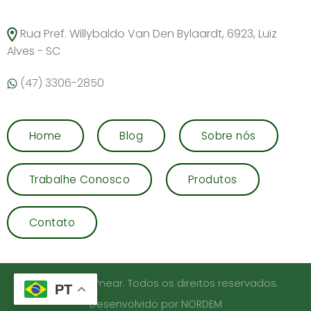
Rua Pref. Willybaldo Van Den Bylaardt, 6923, Luiz
Alves - SC
(47) 3306-2850
Home
Blog
Sobre nós
Trabalhe Conosco
Produtos
Contato
©2026 Biosemear. Todos os direitos reservados.
PT
Desenvolvido por NORDEM